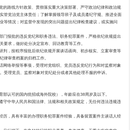
党的路线方针政策、贯彻落实重大决策部署、严守政治纪律和政治规
实管党治党主体责任；了解掌握领导班子及成员遵纪守规、推进全面
业等情况；对监督中发现的突出问题提出纪律检查建议，或实施问
部门报批的违反党纪和职务违法、职务犯罪案件，严格依纪依规提出
关要求，做好处分决定宣布、回访教育等工作。
研判，按程序报批后依纪依规开展谈话函询、初步核实、立案审查等
纪律审查档案的归档工作。
话网络举报等事项，受理对党组织、党员违反党纪行为和对监察对象
。受理党员、监察对象对党纪处分或者其他处理不服的申诉。
部认可的国内统招或海外院校），年龄应在38周岁及以下。
遵守中华人民共和国法律、法规和相关政策规定，无任何违法违规违
经历，具有丰富的办理职务犯罪案件经验，具备留置案件主谈话人经