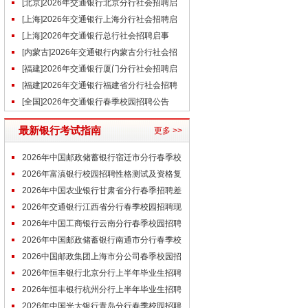
分公司社会招聘启事（5.7）
[北京]2026年交通银行北京分行社会招聘启
事（5.7）
[上海]2026年交通银行上海分行社会招聘启
事（5.7）
[上海]2026年交通银行总行社会招聘启事
（5.7）
[内蒙古]2026年交通银行内蒙古分行社会招
聘启事（4.28）
[福建]2026年交通银行厦门分行社会招聘启
事（4.27）
[福建]2026年交通银行福建省分行社会招聘
启事（4.27）
[全国]2026年交通银行春季校园招聘公告
最新银行考试指南
更多 >>
2026年中国邮政储蓄银行宿迁市分行春季校
园招聘第一轮面试通知
2026年富滇银行校园招聘性格测试及资格复
审材料上传通知
2026年中国农业银行甘肃省分行春季招聘差
额体检和线下面谈通知
2026年交通银行江西省分行春季校园招聘现
场面试通知
2026年中国工商银行云南分行春季校园招聘
体检通知(第一批次)
2026年中国邮政储蓄银行南通市分行春季校
园招聘第一轮面试通知
2026中国邮政集团上海市分公司春季校园招
聘在线面试通知
2026年恒丰银行北京分行上半年毕业生招聘
线下面试通知
2026年恒丰银行杭州分行上半年毕业生招聘
线下终面面试通知
2026年中国光大银行青岛分行春季校园招聘