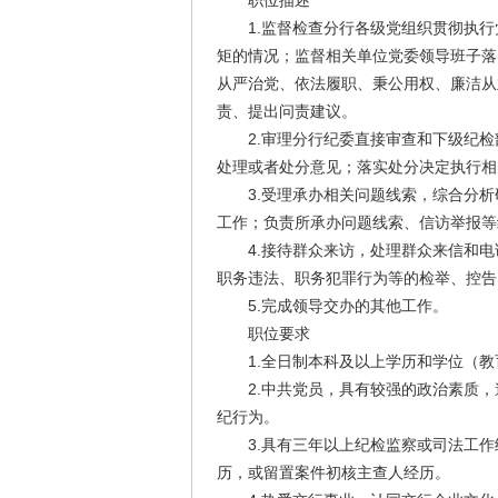
职位描述
1.监督检查分行各级党组织贯彻执行
矩的情况；监督相关单位党委领导班子落
从严治党、依法履职、秉公用权、廉洁从
责、提出问责建议。
2.审理分行纪委直接审查和下级纪检
处理或者处分意见；落实处分决定执行相
3.受理承办相关问题线索，综合分析
工作；负责所承办问题线索、信访举报等
4.接待群众来访，处理群众来信和电
职务违法、职务犯罪行为等的检举、控告
5.完成领导交办的其他工作。
职位要求
1.全日制本科及以上学历和学位（教育
2.中共党员，具有较强的政治素质，
纪行为。
3.具有三年以上纪检监察或司法工作
历，或留置案件初核主查人经历。