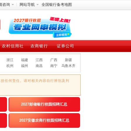
情咨询
网站导航
全国银行备考地图
农村信用社
农商银行
证券公司
浙江
福建
江西
广西
新疆
杭州
福州
南昌
南宁
乌鲁木齐
承担任何责任。请对相关内容自行辨别及判
2027邮储银行校园招聘汇总
2027安徽农商行校园招聘汇总