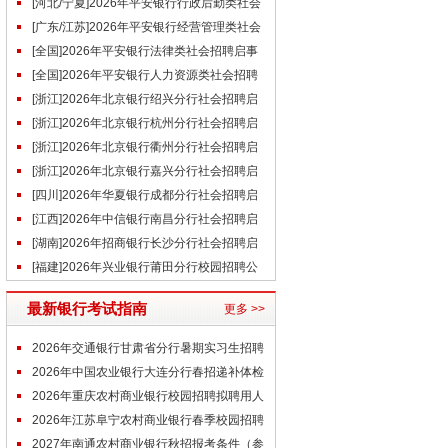
社会招聘启事（7月）
[河北/宁夏]2026年平安银行行政后勤类社会
招聘启事（7月）
[广东/江苏]2026年平安银行经营管理类社会
招聘启事（7月）
[全国]2026年平安银行法律类社会招聘启事
（7月）
[全国]2026年平安银行人力资源类社会招聘
启事（7月）
[浙江]2026年北京银行绍兴分行社会招聘启
事（7.9）
[浙江]2026年北京银行杭州分行社会招聘启
事（7.9）
[浙江]2026年北京银行衢州分行社会招聘启
事（7.9）
[浙江]2026年北京银行嘉兴分行社会招聘启
事（7.9）
[四川]2026年华夏银行成都分行社会招聘启
事（7.9）
[江西]2026年中信银行南昌分行社会招聘启
事（7.9）
[湖南]2026年招商银行长沙分行社会招聘启
事（7.9）
[福建]2026年兴业银行莆田分行校园招聘公
告（7.9）
最新银行考试指南
更多 >>
2026年交通银行甘肃省分行暑期实习生招聘
线下面试通知
2026年中国农业银行大连分行春招递补体检
通知
2026年重庆农村商业银行校园招聘拟聘用人
员公示（7.9）
2026年江苏阜宁农村商业银行春季校园招聘
拟补录人员公示（顺延补录）（7.9
2027年南通农村商业银行秋招报考条件（参