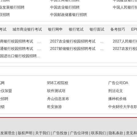
行招聘
中国工商银行招聘
中国建设银行
业发展银行招聘
中国农业银行招聘
中国人民银行
联招聘
中国邮政储蓄银行招聘
考试
城市商业银行考试
银行网申
银行笔试
银行面试
备考技巧
EPI
7工商银行校园招聘考试
2027农业银行校园招聘考试
2027人民银
7交通银行校园招聘考试
2027邮储银行校园招聘考试
2027农发行
7中国进出口银行校园招聘考试
试网
958工程院校
广告公司OA
录仪加盟
软件测试培
刑法论文
业招聘
舟山信息发布
播种机价格
能锁
乾安旅游
中央财经大学在
|
发展理念
|
版权声明
|
关于我们
|
广告投放
|
广告位详情
|
联系我们
|
隐私条款
|
意见和