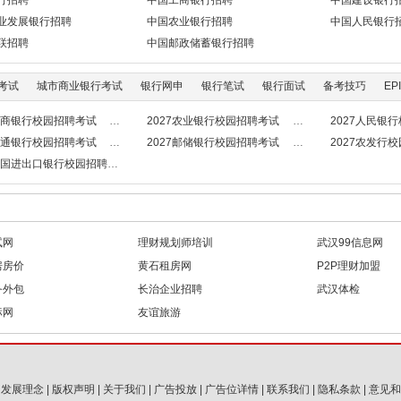
行招聘
中国工商银行招聘
中国建设银行
业发展银行招聘
中国农业银行招聘
中国人民银行
联招聘
中国邮政储蓄银行招聘
考试
城市商业银行考试
银行网申
银行笔试
银行面试
备考技巧
EPI
7工商银行校园招聘考试
2027农业银行校园招聘考试
2027人民银
7交通银行校园招聘考试
2027邮储银行校园招聘考试
2027农发行
7中国进出口银行校园招聘考试
试网
理财规划师培训
武汉99信息网
房房价
黄石租房网
P2P理财加盟
务外包
长治企业招聘
武汉体检
标网
友谊旅游
|
发展理念
|
版权声明
|
关于我们
|
广告投放
|
广告位详情
|
联系我们
|
隐私条款
|
意见和