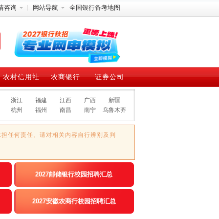
情咨询
网站导航
全国银行备考地图
农村信用社
农商银行
证券公司
浙江
福建
江西
广西
新疆
杭州
福州
南昌
南宁
乌鲁木齐
承担任何责任。请对相关内容自行辨别及判
2027邮储银行校园招聘汇总
2027安徽农商行校园招聘汇总