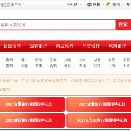
手机站
微博
微信
考
指定发布平台！
校园招聘
国有银行
商业银行
外资银行
城商银行
贵州
四川
河南
安徽
湖南
北京
湖北
重庆
山西
贵阳
成都
郑州
合肥
长沙
天津
武汉
上海
太原
为转载主体并不承担岗位真实性核查责任。仅供您浏览和参考之用，本网站不
身权益。
2027交通银行校园招聘汇总
2027农业银行校园招聘汇总
2027建设银行校园招聘汇总
2027江苏农商行校园招聘汇总