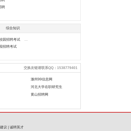
招聘
招聘
综合知识
行校园招聘考试
校园招聘考试
交换友链请联系QQ：1538779401
滁州99信息网
河北大学在职研究生
黄山招聘网
建议
|
诚聘英才