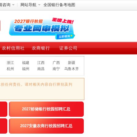
情咨询
网站导航
全国银行备考地图
农村信用社
农商银行
证券公司
浙江
福建
江西
广西
新疆
杭州
福州
南昌
南宁
乌鲁木齐
承担任何责任。请对相关内容自行辨别及判
2027邮储银行校园招聘汇总
2027安徽农商行校园招聘汇总