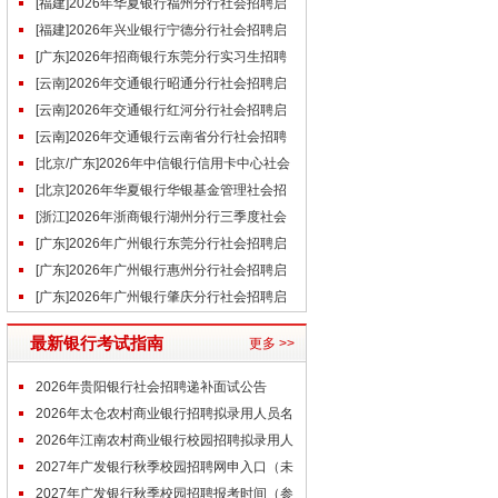
招聘启事（7.29）
[福建]2026年华夏银行福州分行社会招聘启
事（7.29）
[福建]2026年兴业银行宁德分行社会招聘启
事（7.29）
[广东]2026年招商银行东莞分行实习生招聘
启事（7.29）
[云南]2026年交通银行昭通分行社会招聘启
事（7.29）
[云南]2026年交通银行红河分行社会招聘启
事（7.29）
[云南]2026年交通银行云南省分行社会招聘
启事（7.29）
[北京/广东]2026年中信银行信用卡中心社会
招聘启事（7.29）
[北京]2026年华夏银行华银基金管理社会招
聘启事（7.29）
[浙江]2026年浙商银行湖州分行三季度社会
招聘启事
[广东]2026年广州银行东莞分行社会招聘启
事（7.28）
[广东]2026年广州银行惠州分行社会招聘启
事（7.28）
[广东]2026年广州银行肇庆分行社会招聘启
事（7.28）
最新银行考试指南
更多 >>
2026年贵阳银行社会招聘递补面试公告
2026年太仓农村商业银行招聘拟录用人员名
单公示（第二批）
2026年江南农村商业银行校园招聘拟录用人
员公示（7.29）
2027年广发银行秋季校园招聘网申入口（未
开通）
2027年广发银行秋季校园招聘报考时间（参