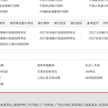
行招聘
中国工商银行招聘
中国建设银行
业发展银行招聘
中国农业银行招聘
中国人民银行
联招聘
中国邮政储蓄银行招聘
考试
城市商业银行考试
银行网申
银行笔试
银行面试
备考技巧
EPI
7工商银行校园招聘考试
2027农业银行校园招聘考试
2027人民银
7交通银行校园招聘考试
2027邮储银行校园招聘考试
2027农发行
7中国进出口银行校园招聘考试
试网
湖南华图教师
长沙二手房
BA培训
天津在职研究生
cfa考试
理
上海公务员考试网
深圳医院招聘
聘网
|
发展理念
|
版权声明
|
关于我们
|
广告投放
|
广告位详情
|
联系我们
|
隐私条款
|
意见和