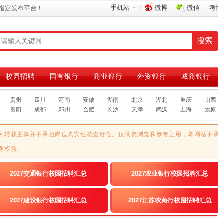
手机站
微博
微信
考
指定发布平台！
校园招聘
国有银行
商业银行
外资银行
城商银行
贵州
四川
河南
安徽
湖南
北京
湖北
重庆
山西
贵阳
成都
郑州
合肥
长沙
天津
武汉
上海
太原
为转载主体并不承担岗位真实性核查责任。仅供您浏览和参考之用，本网站不
身权益。
2027交通银行校园招聘汇总
2027农业银行校园招聘汇总
2027建设银行校园招聘汇总
2027江苏农商行校园招聘汇总