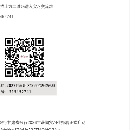
扫描上方二维码进入实习交流群
52741
通银行甘肃省分行2026年暑期实习生招聘正式启动
/s/oNyd5ZfpUnA2ATMOIdGR4w