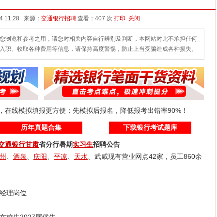
发布时间：2026-07-04 11:28 来源：
交通银行招聘
查看：
407 次
打印
关闭
您浏览和参考之用，请您对相关内容自行辨别及判断，本网站对此不承担任何
入职、收取各种费用等信息，请保持高度警惕，防止上当受骗造成各种损失。
线，在线模拟填报更方便；先模拟后报名，降低报考出错率90%！
历年真题合集
下载银行考试题库
交通银行
甘肃
省分行暑期
实习生
招聘公告
州
、
酒泉
、
庆阳
、
平凉
、
天水
、武威现有营业网点42家，员工860余
经理岗位