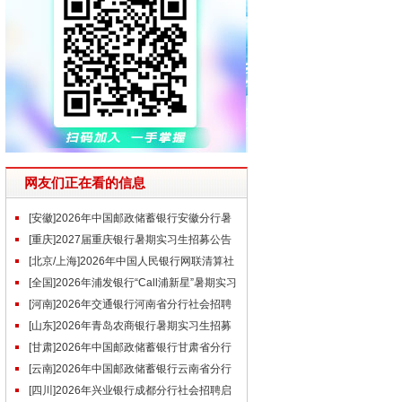
网友们正在看的信息
[安徽]2026年中国邮政储蓄银行安徽分行暑
期实习生招聘公告
[重庆]2027届重庆银行暑期实习生招募公告
[北京/上海]2026年中国人民银行网联清算社
会招聘公告（第二批）
[全国]2026年浦发银行“Call浦新星”暑期实习
生招聘公告
[河南]2026年交通银行河南省分行社会招聘
启事（6.22）
[山东]2026年青岛农商银行暑期实习生招募
公告
[甘肃]2026年中国邮政储蓄银行甘肃省分行
社会招聘公告
[云南]2026年中国邮政储蓄银行云南省分行
社会招聘公告
[四川]2026年兴业银行成都分行社会招聘启