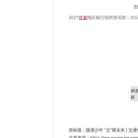
2027
甘肃
地区银行招聘资讯群：3154
原标题：陇遇少年 “交”耀未来 | 交
文章来源：https://mp.weixin.qq.com