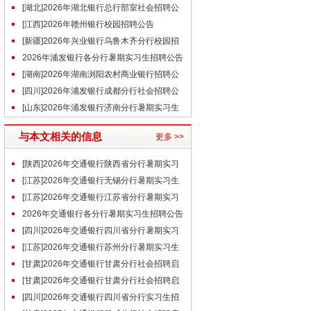
事（6.26）
[湖北]2026年湖北银行总行部室社会招聘公
告
[江西]2026年赣州银行校园招聘公告
[新疆]2026年兴业银行乌鲁木齐分行校园招
聘公告（6.23）
2026年浦发银行各分行暑期实习生招聘公告
汇总
[湖南]2026年湖南浏阳农村商业银行招聘公
告
[四川]2026年浦发银行成都分行社会招聘公
告（6.29）
[山东]2026年浦发银行济南分行暑期实习生
招聘公告（6.26）
与本文相关的信息
更多 >>
[陕西]2026年交通银行陕西省分行暑期实习
生招聘公告
[江苏]2026年交通银行无锡分行暑期实习生
招聘公告
[江苏]2026年交通银行江苏省分行暑期实习
生项目招聘公告
2026年交通银行各分行暑期实习生招聘公告
汇总（含近期）
[四川]2026年交通银行四川省分行暑期实习
生招聘公告
[江苏]2026年交通银行苏州分行暑期实习生
招聘公告
[甘肃]2026年交通银行甘肃分行社会招聘启
事（3.30）
[甘肃]2026年交通银行甘肃分行社会招聘启
事（3.26）
[四川]2026年交通银行四川省分行实习生招