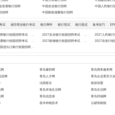
行招聘
中国工商银行招聘
中国建设银行
业发展银行招聘
中国农业银行招聘
中国人民银行
联招聘
中国邮政储蓄银行招聘
考试
城市商业银行考试
银行网申
银行笔试
银行面试
备考技巧
EPI
7工商银行校园招聘考试
2027农业银行校园招聘考试
2027人民银
7交通银行校园招聘考试
2027邮储银行校园招聘考试
2027农发行
7中国进出口银行校园招聘考试
试网
青岛兼职网
青岛商务服务网
信息网
青岛人才网
青岛企业黄页大
价
法国签证
旅游加盟
息网
青岛本地生活网
青岛生活网
息网
青岛信息港
青岛同城网
科
苗木种植技术
云硕智能锁