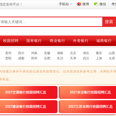
手机站
微博
微信
考
指定发布平台！
校园招聘
国有银行
商业银行
外资银行
城商银行
贵州
四川
河南
安徽
湖南
北京
湖北
重庆
山西
贵阳
成都
郑州
合肥
长沙
天津
武汉
上海
太原
为转载主体并不承担岗位真实性核查责任。仅供您浏览和参考之用，本网站不
身权益。
2027交通银行校园招聘汇总
2027农业银行校园招聘汇总
2027建设银行校园招聘汇总
2027江苏农商行校园招聘汇总