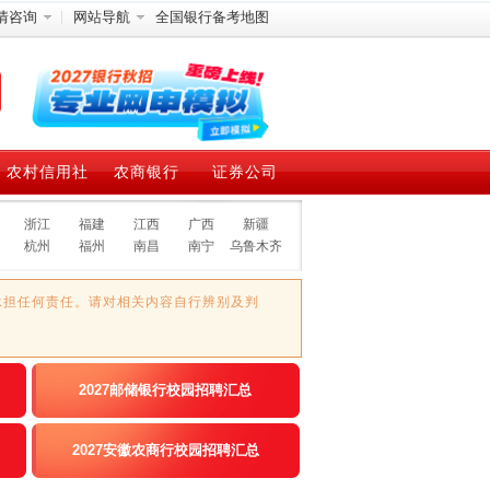
情咨询
网站导航
全国银行备考地图
农村信用社
农商银行
证券公司
浙江
福建
江西
广西
新疆
杭州
福州
南昌
南宁
乌鲁木齐
承担任何责任。请对相关内容自行辨别及判
2027邮储银行校园招聘汇总
2027安徽农商行校园招聘汇总