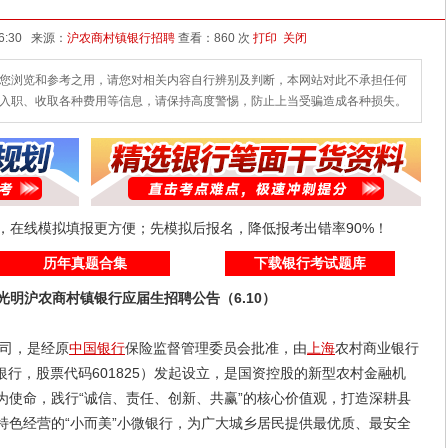
发布时间：2026-06-10 16:30 来源：
沪农商村镇银行招聘
查看：
860 次
打印
关闭
您浏览和参考之用，请您对相关内容自行辨别及判断，本网站对此不承担任何
入职、收取各种费用等信息，请保持高度警惕，防止上当受骗造成各种损失。
线，在线模拟填报更方便；先模拟后报名，降低报考出错率90%！
历年真题合集
下载银行考试题库
光明沪农商村镇银行应届生招聘公告（6.10）
司，是经原
中国银行
保险监督管理委员会批准，由
上海
农村商业银行
行，股票代码601825）发起设立，是国资控股的新型农村金融机
为使命，践行“诚信、责任、创新、共赢”的核心价值观，打造深耕县
特色经营的“小而美”小微银行，为广大城乡居民提供最优质、最安全