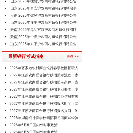
（4.2）
[山东]2025年槐荫沪农商村镇银行招聘公告
（3.17）
[山东]2025年泰安沪农商村镇银行招聘启事
（3.6）
[云南]2025年弥勒沪农商村镇银行招聘公告
[山东]2025年茌平沪农商村镇银行招聘公告
[云南]2025年昆明官渡沪农商村镇银行招聘
公告
[云南]2025年个旧沪农商村镇银行招聘公告
[山东]2025年东平沪农商村镇银行招聘公告
最新银行考试指南
更多 >>
2026年张家港农村商业银行春季校园招聘入
围体检人员公告（第四批）
2027年江苏农商联合银行秋招报考流程：参
考去年
2027年江苏农商联合银行秋招报考条件，应
届研究生起报
2027年江苏农商联合银行秋招专业要求，专
业需要对口
2027年江苏农商联合银行秋招岗位信息有哪
些
2027年江苏农商联合银行秋招报名时间（参
考去年）
2027年江苏农商联合银行秋招报名入口：9
月底开通
2026年湖南银行春季校园招聘初面面试经验
2026年6月8日国内外时事政治
2026年6月5日国内外时事政治