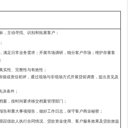
目标，主动寻找、识别和拓展客户；
；
信息，满足日常业务需求；开展市场调研，细分客户市场；维护存量客
；
的真实性、完整性与有效性；
等级或资信初评，通过现场与非现场方式开展贷前调查，提出意见及
先决条件；
础档案，按时间要求移交档案管理部门；
定期报告和重大事项报告，做好工作日志，保守客户商业秘密；
理，跟踪借款人执行合同情况、贷款资金使用、客户服务效果及贷款效益