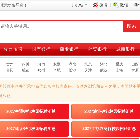
手机站
微博
微信
考
指定发布平台！
校园招聘
国有银行
商业银行
外资银行
城商银行
贵州
四川
河南
安徽
湖南
北京
湖北
重庆
山西
贵阳
成都
郑州
合肥
长沙
天津
武汉
上海
太原
为转载主体并不承担岗位真实性核查责任。仅供您浏览和参考之用，本网站不
身权益。
2027交通银行校园招聘汇总
2027农业银行校园招聘汇总
2027建设银行校园招聘汇总
2027江苏农商行校园招聘汇总