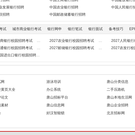
行招聘
中国工商银行招聘
中国建设银行
业发展银行招聘
中国农业银行招聘
中国人民银行
联招聘
中国邮政储蓄银行招聘
考试
城市商业银行考试
银行网申
银行笔试
银行面试
备考技巧
EPI
7工商银行校园招聘考试
2027农业银行校园招聘考试
2027人民银
7交通银行校园招聘考试
2027邮储银行校园招聘考试
2027农发行
7中国进出口银行校园招聘考试
试网
游泳培训
唐山分类信息
业黄页大全
办公系统
二手压路机
护论文
唐山招标平台
唐山本地生活网
频素材
唐山信息网
唐山企业招聘
会
好汉智能锁
北京招标网