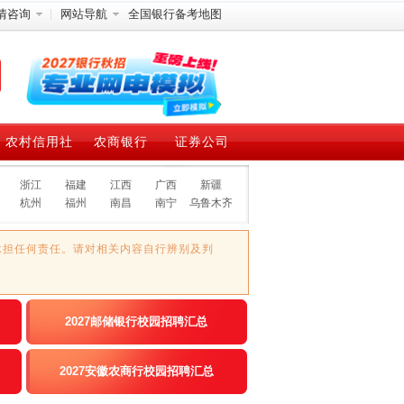
情咨询
网站导航
全国银行备考地图
农村信用社
农商银行
证券公司
浙江
福建
江西
广西
新疆
杭州
福州
南昌
南宁
乌鲁木齐
承担任何责任。请对相关内容自行辨别及判
2027邮储银行校园招聘汇总
2027安徽农商行校园招聘汇总