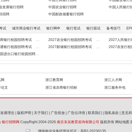
行招聘
中国工商银行招聘
中国建设银行
业发展银行招聘
中国农业银行招聘
中国人民银行
联招聘
中国邮政储蓄银行招聘
考试
城市商业银行考试
银行网申
银行笔试
银行面试
备考技巧
EPI
7工商银行校园招聘考试
2027农业银行校园招聘考试
2027人民银
7交通银行校园招聘考试
2027邮储银行校园招聘考试
2027农发行
7中国进出口银行校园招聘考试
试网
浙江教育网
浙江人才网
学论文
浙江省农商银行招标
浙江服务外包
|
发展理念
|
版权声明
|
关于我们
|
广告投放
|
广告位详情
|
联系我们
|
隐私条款
|
意见和
站
银行招聘网
CopyRight 2004-2026
南京东吴教育咨询有限公司
版权所有
网站地图
增值电信业务经营许可证：苏B2-20230135