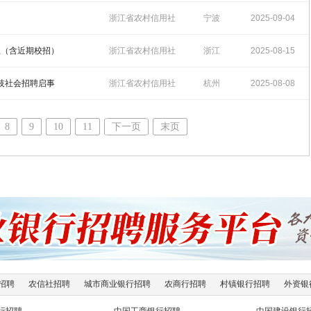
招聘
14:58:57
浙江省农村信用社
宁波
2025-09-04
招聘
10:48:11
总（含近期校招）
浙江省农村信用社
浙江
2025-08-15
招聘
17:57:04
科技社会招聘启事
浙江省农村信用社
杭州
2025-08-08
招聘
17:22:48
8
9
10
11
下一页
末页
招聘
农信社招聘
城市商业银行招聘
农商行招聘
村镇银行招聘
外资银