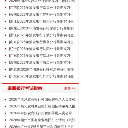
招募公告
2026年浦发银行各分行暑期实习生招聘公告
汇总
[江西]2026年浦发银行南昌分行暑期实习生
招聘公告
[云南]2026年浦发银行昆明分行暑期实习生
招聘公告
[浙江]2026年浦发银行杭州分行暑期实习生
招聘公告
[黑龙江]2026年浦发银行哈尔滨分行暑期实
习生招聘公告
[浙江]2026年浦发银行宁波分行暑期实习生
招聘公告
[山东]2026年浦发银行青岛分行暑期实习生
招聘公告
[辽宁]2026年浦发银行沈阳分行暑期实习生
招聘公告
[广东]2026年浦发银行深圳分行暑期实习生
招聘公告
[海南]2026年浦发银行海口分行暑期实习生
招聘公告
[内蒙古]2026年浦发银行呼和浩特分行暑期
实习生招聘公告
[广东]2026年浦发银行广州分行暑期实习生
招聘公告
最新银行考试指南
更多 >>
2026年洪泽农商银行校园招聘补录人员体检
名单（6.22）
2026年兴化农村商业银行校园招聘递补入围
体检人员名单（6.22）
2026年常熟农商银行招聘拟录用人员公示
（四）
2026年赣州市国有企业组团引才活动（武汉
站）进入背景调查及体检人员名单公
2026年广州银行6月第三批次拟录用人员公