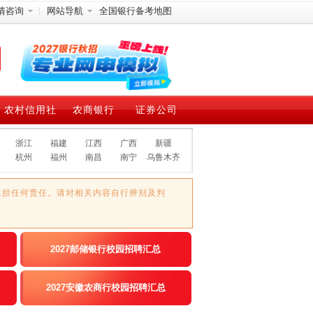
情咨询
网站导航
全国银行备考地图
农村信用社
农商银行
证券公司
浙江
福建
江西
广西
新疆
杭州
福州
南昌
南宁
乌鲁木齐
承担任何责任。请对相关内容自行辨别及判
2027邮储银行校园招聘汇总
2027安徽农商行校园招聘汇总