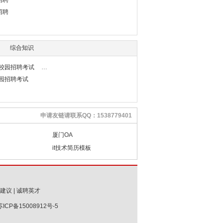
招聘
招聘
综合知识
行校园招聘考试
校园招聘考试
申请友链请联系QQ：1538779401
厦门OA
it技术简历模板
建议
|
诚聘英才
苏ICP备15008912号-5