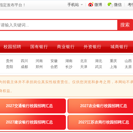
手机站
微博
微信
考
指定发布平台！
校园招聘
国有银行
商业银行
外资银行
城商银行
贵州
四川
河南
安徽
湖南
北京
湖北
重庆
山西
贵阳
成都
郑州
合肥
长沙
天津
武汉
上海
太原
为转载主体并不承担岗位真实性核查责任。仅供您浏览和参考之用，本网站不
身权益。
2027交通银行校园招聘汇总
2027农业银行校园招聘汇总
2027建设银行校园招聘汇总
2027江苏农商行校园招聘汇总