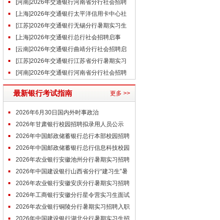
生招聘公告
[河南]2026年交通银行河南省分行社会招聘
启事（6.22）
[上海]2026年交通银行太平洋信用卡中心社
会招聘启事（6.16）
[江苏]2026年交通银行无锡分行暑期实习生
招聘公告
[上海]2026年交通银行总行社会招聘启事
（6.10）
[云南]2026年交通银行曲靖分行社会招聘启
事（6.9）
[江苏]2026年交通银行江苏省分行暑期实习
生项目招聘公告
[河南]2026年交通银行河南省分行社会招聘
启事（6.4）
最新银行考试指南
更多 >>
2026年6月30日国内外时事政治
2026年甘肃银行校园招聘拟录用人员公示
（7.4）
2026年中国邮政储蓄银行总行本部校园招聘
拟接收毕业生情况公示（第2批）
2026年中国邮政储蓄银行总行信息科技校园
招聘拟接收毕业生情况公示（第2批
2026年农业银行安徽池州分行暑期实习招聘
入职通知
2026年中国建设银行山西省分行“建习生”暑
期实习招聘入职通知
2026年农业银行安徽安庆分行暑期实习招聘
入职通知
2026年工商银行安徽分行星令营实习生面试
经验（亳州分行）
2026年农业银行铜陵分行暑期实习招聘入职
通知
2026年中国建设银行湖北分行暑期实习生招