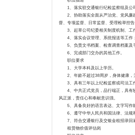
职位描述
1、落实驻交通银行纪检监察组及公司
2、协助落实全面从严治党、党风廉政
督、专项监督、日常监督、受理检举控告
3、起草公司纪委相关制度机制、工作
4、落实会议管理、系统报送等工作
5、负责文书档案、检查调查档案及干
6、完成部门交办的其他工作。
职位要求
1、大学本科及以上学历。
2、年龄不超过38周岁，身体健康，
3、具有三年以上纪检监察或司法工作
4、中共正式党员，品行端正，具有较
风正派，责任心和奉献意识强。
5、具备良好的语言表达、文字写作能
6、遵守中华人民共和国法律、法规和
7、符合交通银行及交银金租招录回避
租赁物价值评估岗